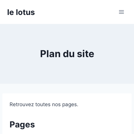
Aller
le lotus
au
contenu
Plan du site
Retrouvez toutes nos pages.
Pages