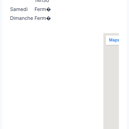
14h30
Samedi
Ferm�
Dimanche
Ferm�