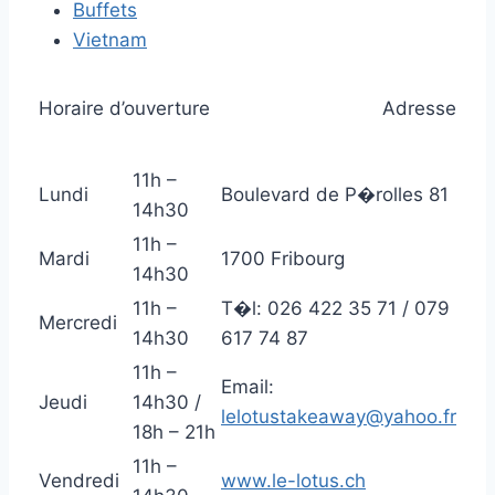
Buffets
Vietnam
Horaire d’ouverture
Adresse
11h –
Lundi
Boulevard de P�rolles 81
14h30
11h –
Mardi
1700 Fribourg
14h30
11h –
T�l: 026 422 35 71 / 079
Mercredi
14h30
617 74 87
11h –
Email:
Jeudi
14h30 /
lelotustakeaway@yahoo.fr
18h – 21h
11h –
Vendredi
www.le-lotus.ch