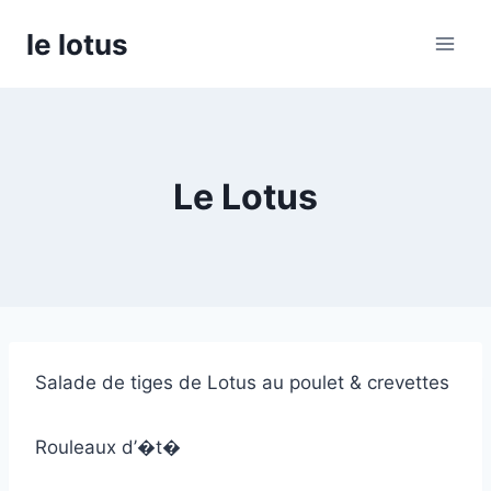
Aller
le lotus
au
contenu
Le Lotus
Salade de tiges de Lotus au poulet & crevettes
Rouleaux d’�t�