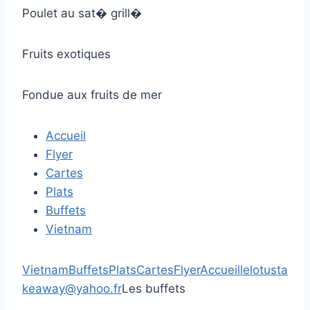
Poulet au sat� grill�
Fruits exotiques
Fondue aux fruits de mer
Accueil
Flyer
Cartes
Plats
Buffets
Vietnam
Vietnam
Buffets
Plats
Cartes
Flyer
Accueil
lelotusta
keaway@yahoo.fr
Les buffets