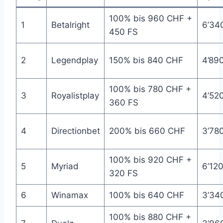
100% bis 960 CHF +
1
Betalright
6’34
450 FS
2
Legendplay
150% bis 840 CHF
4’89
100% bis 780 CHF +
3
Royalistplay
4’52
360 FS
4
Directionbet
200% bis 660 CHF
3’78
100% bis 920 CHF +
5
Myriad
6’12
320 FS
6
Winamax
100% bis 640 CHF
3’34
100% bis 880 CHF +