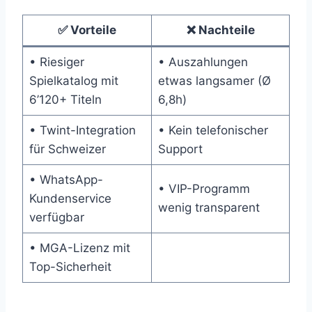
✅ Vorteile
❌ Nachteile
• Riesiger
• Auszahlungen
Spielkatalog mit
etwas langsamer (Ø
6’120+ Titeln
6,8h)
• Twint-Integration
• Kein telefonischer
für Schweizer
Support
• WhatsApp-
• VIP-Programm
Kundenservice
wenig transparent
verfügbar
• MGA-Lizenz mit
Top-Sicherheit