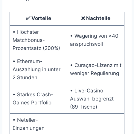
✅ Vorteile
❌ Nachteile
• Höchster
• Wagering von ×40
Matchbonus-
anspruchsvoll
Prozentsatz (200%)
• Ethereum-
• Curaçao-Lizenz mit
Auszahlung in unter
weniger Regulierung
2 Stunden
• Live-Casino
• Starkes Crash-
Auswahl begrenzt
Games Portfolio
(89 Tische)
• Neteller-
Einzahlungen