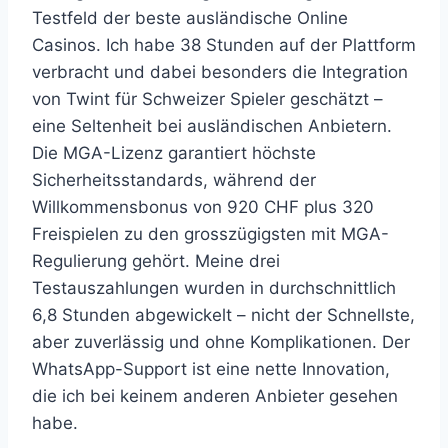
Testfeld der beste ausländische Online
Casinos. Ich habe 38 Stunden auf der Plattform
verbracht und dabei besonders die Integration
von Twint für Schweizer Spieler geschätzt –
eine Seltenheit bei ausländischen Anbietern.
Die MGA-Lizenz garantiert höchste
Sicherheitsstandards, während der
Willkommensbonus von 920 CHF plus 320
Freispielen zu den grosszügigsten mit MGA-
Regulierung gehört. Meine drei
Testauszahlungen wurden in durchschnittlich
6,8 Stunden abgewickelt – nicht der Schnellste,
aber zuverlässig und ohne Komplikationen. Der
WhatsApp-Support ist eine nette Innovation,
die ich bei keinem anderen Anbieter gesehen
habe.