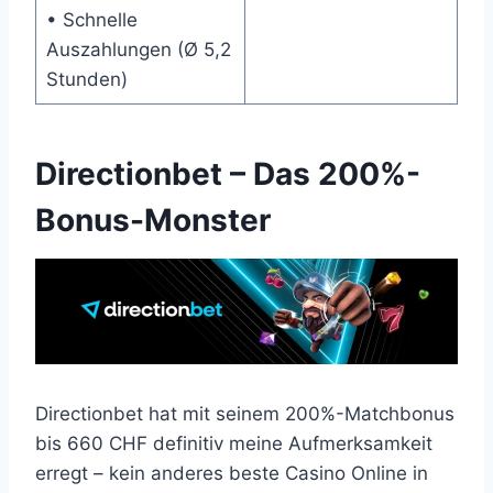
• Schnelle
Auszahlungen (Ø 5,2
Stunden)
Directionbet – Das 200%-
Bonus-Monster
Directionbet hat mit seinem 200%-Matchbonus
bis 660 CHF definitiv meine Aufmerksamkeit
erregt – kein anderes beste Casino Online in