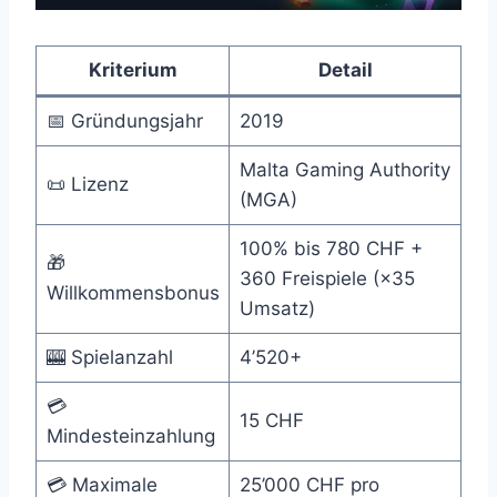
Kriterium
Detail
📅 Gründungsjahr
2019
Malta Gaming Authority
📜 Lizenz
(MGA)
100% bis 780 CHF +
🎁
360 Freispiele (×35
Willkommensbonus
Umsatz)
🎰 Spielanzahl
4’520+
💳
15 CHF
Mindesteinzahlung
💳 Maximale
25’000 CHF pro