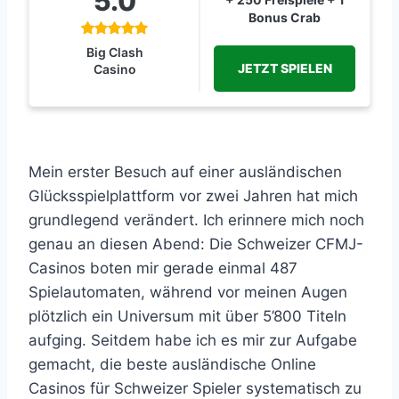
5.0
Bonus Crab
Big Clash
JETZT SPIELEN
Casino
Mein erster Besuch auf einer ausländischen
Glücksspielplattform vor zwei Jahren hat mich
grundlegend verändert. Ich erinnere mich noch
genau an diesen Abend: Die Schweizer CFMJ-
Casinos boten mir gerade einmal 487
Spielautomaten, während vor meinen Augen
plötzlich ein Universum mit über 5’800 Titeln
aufging. Seitdem habe ich es mir zur Aufgabe
gemacht, die beste ausländische Online
Casinos für Schweizer Spieler systematisch zu