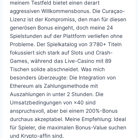
meinem Testfeld bietet einen derart
aggressiven Willkommensbonus. Die Curaçao-
Lizenz ist der Kompromiss, den man für diesen
generösen Bonus eingeht, doch meine 24
Spielstunden auf der Plattform verliefen ohne
Probleme. Der Spielkatalog von 3’780+ Titeln
fokussiert sich stark auf Slots und Crash-
Games, während das Live-Casino mit 89
Tischen solide abschneidet. Was mich
besonders überzeugte: Die Integration von
Ethereum als Zahlungsmethode mit
Auszahlungen in unter 2 Stunden. Die
Umsatzbedingungen von ×40 sind
anspruchsvoll, aber bei einem 200%-Bonus
durchaus akzeptabel. Meine Empfehlung: Ideal
für Spieler, die maximalen Bonus-Value suchen
und Krypto-affin sind.