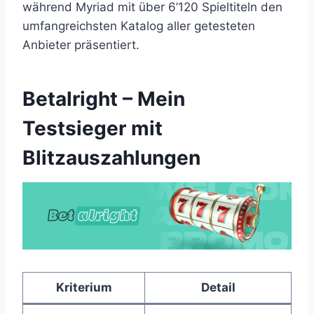
während Myriad mit über 6’120 Spieltiteln den
umfangreichsten Katalog aller getesteten
Anbieter präsentiert.
Betalright – Mein
Testsieger mit
Blitzauszahlungen
Kriterium
Detail