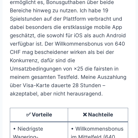
ermöglicht es, Bonusguthaben über beide
Bereiche hinweg zu nutzen. Ich habe 19
Spielstunden auf der Plattform verbracht und
dabei besonders die erstklassige mobile App
geschätzt, die sowohl für iOS als auch Android
verfügbar ist. Der Willkommensbonus von 640
CHF mag bescheidener wirken als bei der
Konkurrenz, dafür sind die
Umsatzbedingungen von ×25 die fairsten in
meinem gesamten Testfeld. Meine Auszahlung
über Visa-Karte dauerte 28 Stunden –
akzeptabel, aber nicht herausragend.
✅ Vorteile
❌ Nachteile
• Niedrigste
• Willkommensbonus
Wagering-
im Mittelfeld (640